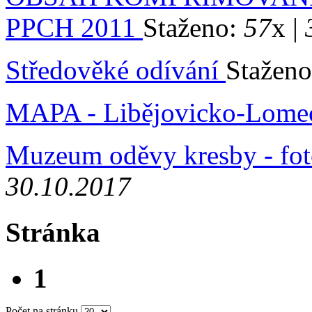
PPCH 2011
Staženo:
57
x |
Středověké odívání
Stažen
MAPA - Libějovicko-Lom
Muzeum oděvy kresby - fot
30.10.2017
Stránka
1
Počet na stránku