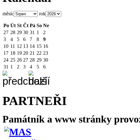
měsíc
rok
Po
Út
St
Čt
Pá
So
Ne
27
28
29
30
31
1
2
3
4
5
6
7
8
9
10
11
12
13
14
15
16
17
18
19
20
21
22
23
24
25
26
27
28
29
30
31
1
2
3
4
5
6
PARTNEŘI
Památník a www stránky provo