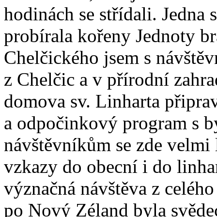
hodinách se střídali. Jedna 
probírala kořeny Jednoty br
Chelčického jsem s návštěvn
z Chelčic a v přírodní zahr
domova sv. Linharta připrav
a odpočinkový program s b
návštěvníkům se zde velmi l
vzkazy do obecní i do linha
význačná návštěva z celého
po Nový Zéland byla svěde