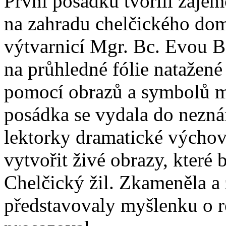
První posádku tvořili zájem
na zahradu chelčického do
výtvarnicí Mgr. Bc. Evou B
na průhledné fólie natažené
pomocí obrazů a symbolů m
posádka se vydala do nezn
lektorky dramatické výchov
vytvořit živé obrazy, které
Chelčický žil. Zkameněla a 
představovaly myšlenku o ro