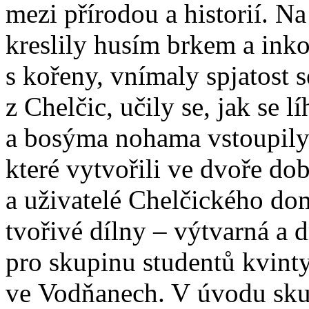
mezi přírodou a historií. N
kreslily husím brkem a ink
s kořeny, vnímaly spjatost 
z Chelčic, učily se, jak se 
a bosýma nohama vstoupily
které vytvořili ve dvoře do
a uživatelé Chelčického dom
tvořivé dílny – výtvarná a 
pro skupinu studentů kvint
ve Vodňanech. V úvodu skup