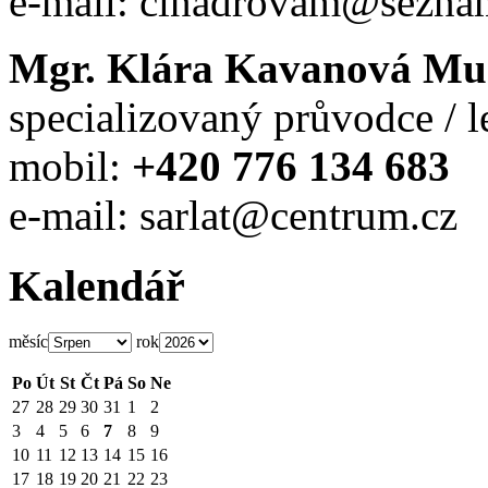
e-mail: cinadrovam@sezna
Mgr. Klára Kavanová Mu
specializovaný průvodce / l
mobil:
+420 776 134 683
e-mail: sarlat@centrum.cz
Kalendář
měsíc
rok
Po
Út
St
Čt
Pá
So
Ne
27
28
29
30
31
1
2
3
4
5
6
7
8
9
10
11
12
13
14
15
16
17
18
19
20
21
22
23