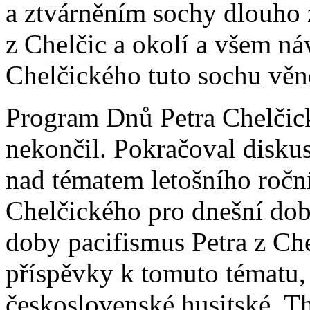
a ztvárněním sochy dlouho 
z Chelčic a okolí a všem n
Chelčického tuto sochu věn
Program Dnů Petra Chelčick
nekončil. Pokračoval diskus
nad tématem letošního ročn
Chelčického pro dnešní dob
doby pacifismus Petra z Che
příspěvky k tomuto tématu,
československé husitské, T