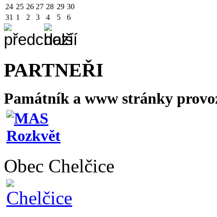
24
25
26
27
28
29
30
31
1
2
3
4
5
6
PARTNEŘI
Památník a www stránky provo
Obec Chelčice