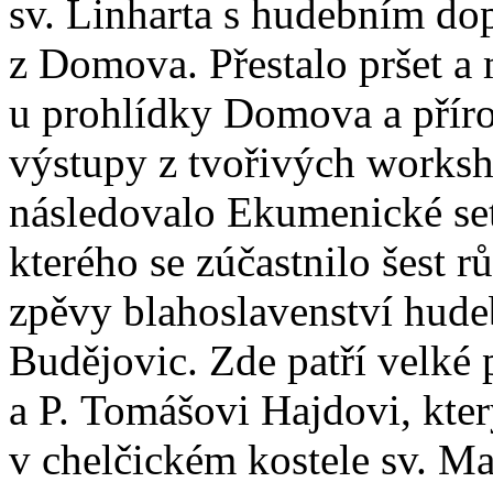
sv. Linharta s hudebním d
z Domova. Přestalo pršet a
u prohlídky Domova a příro
výstupy z tvořivých works
následovalo Ekumenické setk
kterého se zúčastnilo šest r
zpěvy blahoslavenství hud
Budějovic. Zde patří velké 
a P. Tomášovi Hajdovi, který
v chelčickém kostele sv. Ma