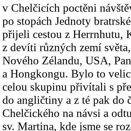
v Chelčicích poctěni návště
po stopách Jednoty bratrsk
přijeli cestou z Herrnhutu,
z devíti různých zemí světa
Nového Zélandu, USA, Pana
a Hongkongu. Bylo to velic
celou skupinu přivítali s př
do angličtiny a z té pak do
Chelčického na návsi a odtu
sv. Martina, kde jsme se roz