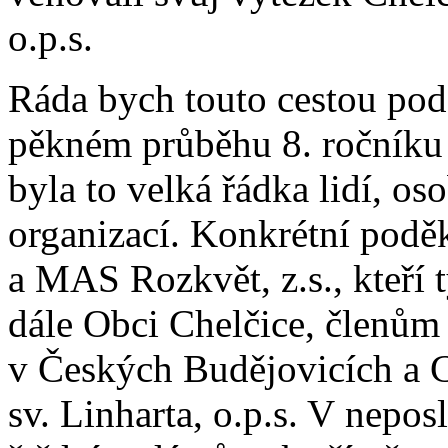
o.p.s.
Ráda bych touto cestou pod
pěkném průběhu 8. ročníku 
byla to velká řádka lidí, os
organizací. Konkrétní podě
a MAS Rozkvět, z.s., kteří 
dále Obci Chelčice, členům 
v Českých Budějovicích a
sv. Linharta, o.p.s. V nepo