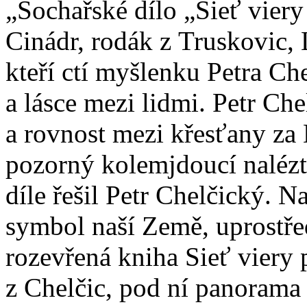
„Sochařské dílo „Sieť viery
Cinádr, rodák z Truskovic, 
kteří ctí myšlenku Petra Ch
a lásce mezi lidmi. Petr Ch
a rovnost mezi křesťany za
pozorný kolemjdoucí naléz
díle řešil Petr Chelčický. N
symbol naší Země, uprostře
rozevřená kniha Sieť viery p
z Chelčic, pod ní panorama