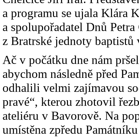
a programu se ujala Klára
a spolupořadatel Dnů Petra
z Bratrské jednoty baptistů
Ač v počátku dne nám pršelo
abychom následně před Pam
odhalili velmi zajímavou s
pravé“, kterou zhotovil řez
ateliéru v Bavorově. Na pop
umístěna zpředu Památníku P