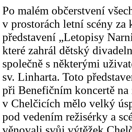
Po malém občerstvení všec
v prostorách letní scény za
představení „Letopisy Narni
které zahrál dětský divadeln
společně s některými uživa
sv. Linharta. Toto představ
při Benefičním koncertě na
v Chelčicích mělo velký úsp
pod vedením režisérky a sc
věnovali svůj výtěžek Chel