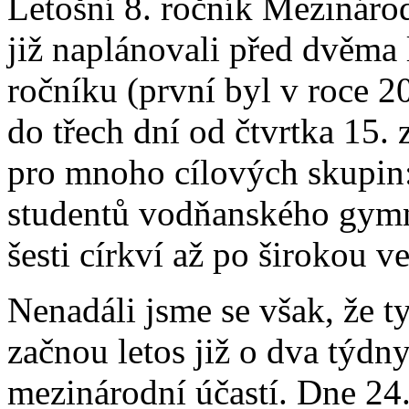
Letošní 8. ročník Mezináro
již naplánovali před dvěma 
ročníku (první byl v roce 
do třech dní od čtvrtka 15. 
pro mnoho cílových skupin: 
studentů vodňanského gymn
šesti církví až po širokou ve
Nenadáli jsme se však, že 
začnou letos již o dva týdny
mezinárodní účastí. Dne 24.