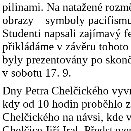
pilinami. Na natažené rozm
obrazy – symboly pacifism
Studenti napsali zajímavý fe
přikládáme v závěru tohoto
byly prezentovány po skon
v sobotu 17. 9.
Dny Petra Chelčického vyvr
kdy od 10 hodin proběhlo z
Chelčického na návsi, kde v
Chelčice Jiří Iral. Představe