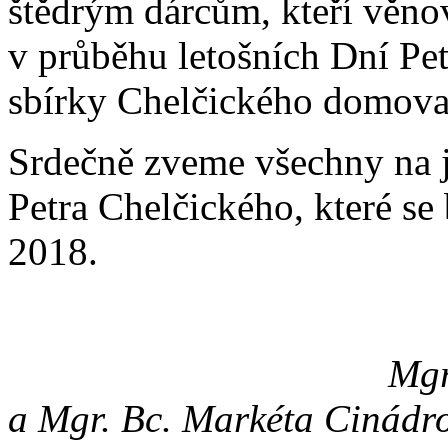
štědrým dárcům, kteří věno
v průběhu letošních Dní Pe
sbírky Chelčického domova s
Srdečně zveme všechny na j
Petra Chelčického, které s
2018.
Mgr. Klára Ka
a Mgr. Bc. Markéta Cinádr