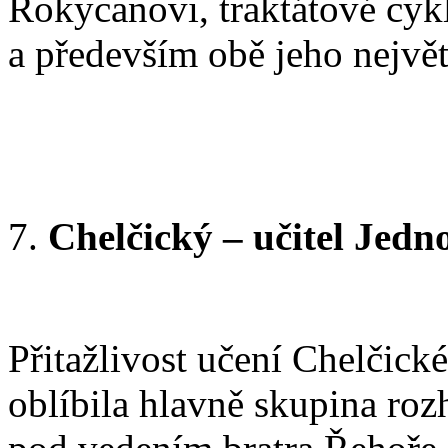
Rokycanovi, traktátové cykl
a především obě jeho největš
Chelčický – učitel Jedn
Přitažlivost učení Chelčické
oblíbila hlavně skupina ro