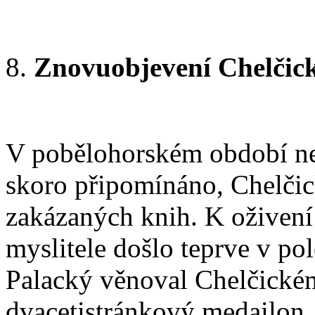
Znovuobjevení Chelčic
V pobělohorském období n
skoro připomínáno, Chelčic
zakázaných knih. K oživen
myslitele došlo teprve v pol
Palacký věnoval Chelčické
dvacetistránkový medailon