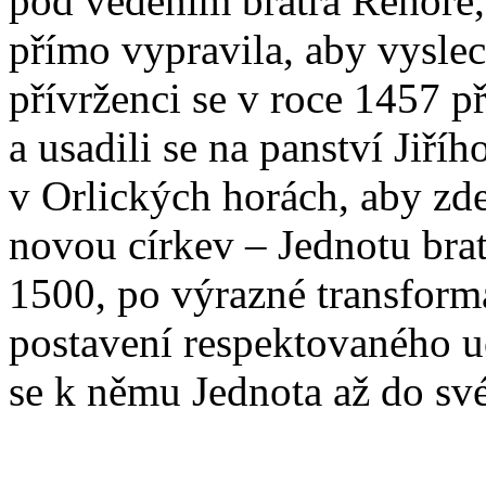
pod vedením bratra Řehoře,
přímo vypravila, aby vyslec
přívrženci se v roce 1457 
a usadili se na panství Jiř
v Orlických horách, aby zde 
novou církev – Jednotu bra
1500, po výrazné transforma
postavení respektovaného uči
se k němu Jednota až do své