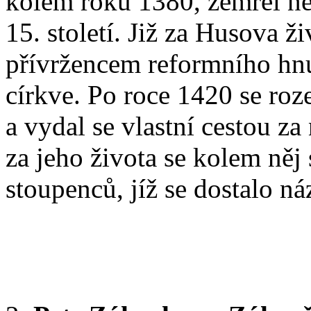
kolem roku 1380, zemřel ne
15. století. Již za Husova ž
přívržencem reformního hnu
církve. Po roce 1420 se roz
a vydal se vlastní cestou z
za jeho života se kolem něj
stoupenců, jíž se dostalo náz