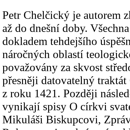
Petr Chelčický je autorem z
až do dnešní doby. Všechna 
dokladem tehdejšího úspěšn
náročných oblastí teologic
považovány za skvost středo
přesněji datovatelný traktá
z roku 1421. Později násled
vynikají spisy O církvi svat
Mikuláši Biskupcovi, Zprávy