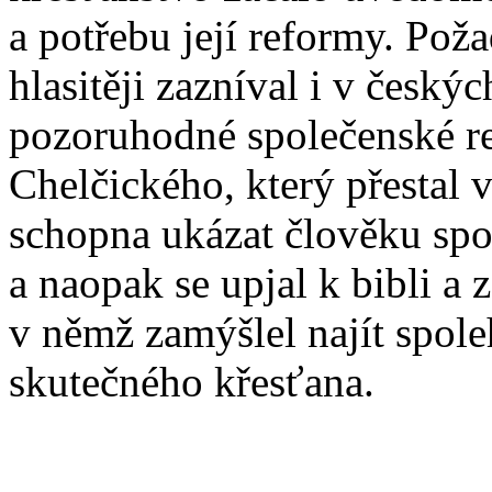
a potřebu její reformy. Pož
hlasitěji zazníval i v český
pozoruhodné společenské re
Chelčického, který přestal vě
schopna ukázat člověku spol
a naopak se upjal k bibli 
v němž zamýšlel najít spole
skutečného křesťana.