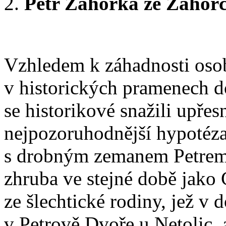
Petr Záhorka ze Záhorč
Vzhledem k záhadnosti osob
v historických pramenech d
se historikové snažili upřes
nejpozoruhodnější hypotéza
s drobným zemanem Petrem 
zhruba ve stejné době jako
ze šlechtické rodiny, jež v 
v Petrově Dvoře u Netolic, a