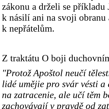
zákonu a drželi se příkladu 
k násilí ani na svoji obran
k nepřátelům.
Z traktátu O boji duchovní
"Protož Apoštol neučí těles
lidé umějie pro svár vésti a
na zatracenie, ale učí těm b
zachovávají v pravdě od z