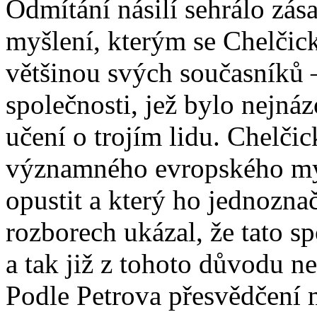
Odmítání násilí sehrálo zása
myšlení, kterým se Chelčick
většinou svých současníků –
společnosti, jež bylo nejná
učení o trojím lidu. Chelči
významného evropského mysl
opustit a který ho jednozn
rozborech ukázal, že tato sp
a tak již z tohoto důvodu ne
Podle Petrova přesvědčení 