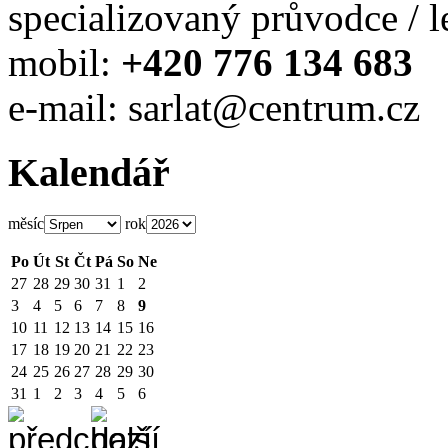
specializovaný průvodce / l
mobil:
+420 776 134 683
e-mail: sarlat@centrum.cz
Kalendář
měsíc
rok
Po
Út
St
Čt
Pá
So
Ne
27
28
29
30
31
1
2
3
4
5
6
7
8
9
10
11
12
13
14
15
16
17
18
19
20
21
22
23
24
25
26
27
28
29
30
31
1
2
3
4
5
6